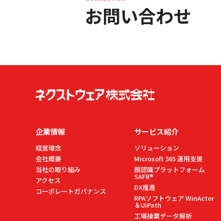
お問い合わせ
企業情報
サービス紹介
経営理念
ソリューション
会社概要
Microsoft 365 運用支援
当社の取り組み
顔認識プラットフォーム
SAFR®
アクセス
DX推進
コーポレートガバナンス
RPAソフトウェア WinActor
＆UiPath
工場操業データ解析