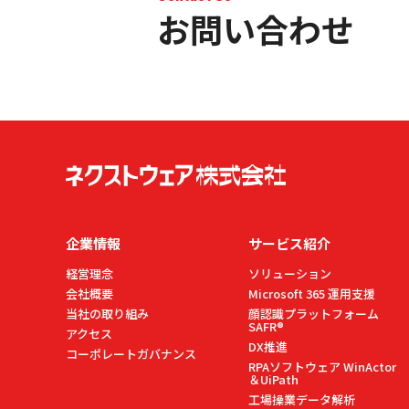
お問い合わせ
企業情報
サービス紹介
経営理念
ソリューション
会社概要
Microsoft 365 運用支援
当社の取り組み
顔認識プラットフォーム
SAFR®
アクセス
DX推進
コーポレートガバナンス
RPAソフトウェア WinActor
＆UiPath
工場操業データ解析